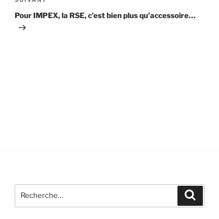
Article
SUIVANT
suivant
Pour IMPEX, la RSE, c’est bien plus qu’accessoire…
Recherche
Recher
pour
: