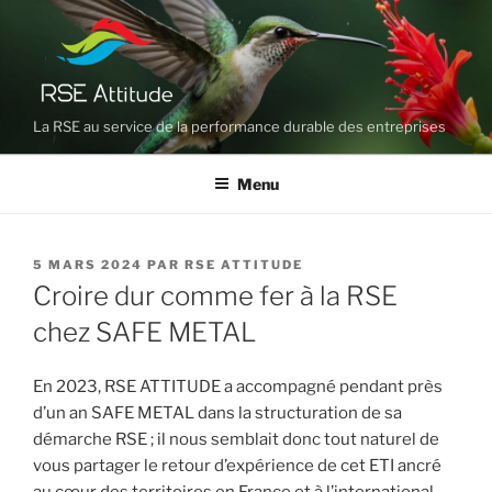
Aller
au
contenu
principal
La RSE au service de la performance durable des entreprises
Menu
PUBLIÉ
5 MARS 2024
PAR
RSE ATTITUDE
LE
Croire dur comme fer à la RSE
chez SAFE METAL
En 2023, RSE ATTITUDE a accompagné pendant près
d’un an SAFE METAL dans la structuration de sa
démarche RSE ; il nous semblait donc tout naturel de
vous partager le retour d’expérience de cet ETI ancré