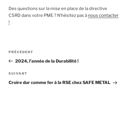
Des questions sur la mise en place de la directive
CSRD dans votre PME ? N’hésitez pas à
nous contacter
!
Navigation
Article
PRÉCÉDENT
de
précédent
2024, l’année de la Durabilité !
l’article
Article
SUIVANT
suivant
Croire dur comme fer à la RSE chez SAFE METAL