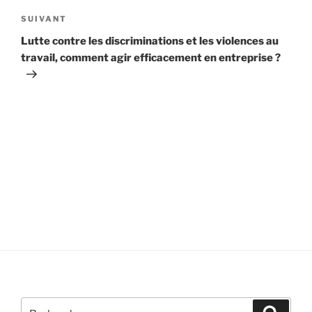
Article
SUIVANT
suivant
Lutte contre les discriminations et les violences au
travail, comment agir efficacement en entreprise ?
Recherche
Recher