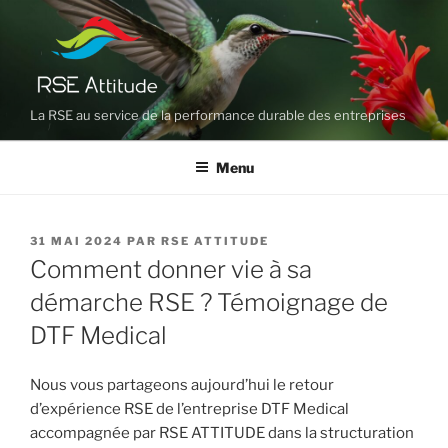
Aller
au
contenu
principal
La RSE au service de la performance durable des entreprises
Menu
PUBLIÉ
31 MAI 2024
PAR
RSE ATTITUDE
LE
Comment donner vie à sa
démarche RSE ? Témoignage de
DTF Medical
Nous vous partageons aujourd’hui le retour
d’expérience RSE de l’entreprise DTF Medical
accompagnée par RSE ATTITUDE dans la structuration