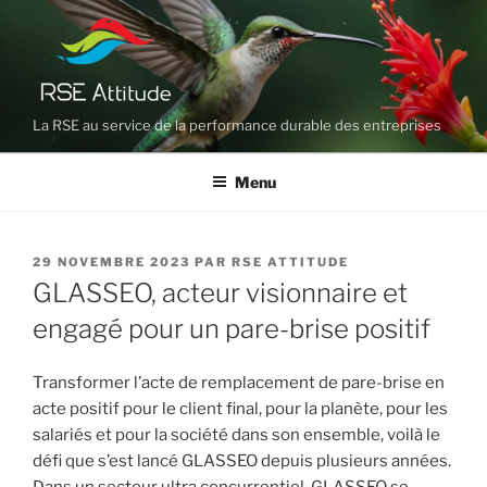
Aller
au
contenu
principal
La RSE au service de la performance durable des entreprises
Menu
PUBLIÉ
29 NOVEMBRE 2023
PAR
RSE ATTITUDE
LE
GLASSEO, acteur visionnaire et
engagé pour un pare-brise positif
Transformer l’acte de remplacement de pare-brise en
acte positif pour le client final, pour la planète, pour les
salariés et pour la société dans son ensemble, voilà le
défi que s’est lancé GLASSEO depuis plusieurs années.